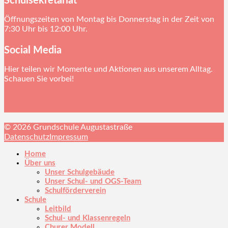
Schulsekretariat
Öffnungszeiten von Montag bis Donnerstag in der Zeit von
7:30 Uhr bis 12:00 Uhr.
Social Media
Hier teilen wir Momente und Aktionen aus unserem Alltag.
Schauen Sie vorbei!
© 2026 Grundschule Augustastraße
Datenschutz
Impressum
Home
Über uns
Unser Schulgebäude
Unser Schul- und OGS-Team
Schulförderverein
Schule
Leitbild
Schul- und Klassenregeln
Churer Modell