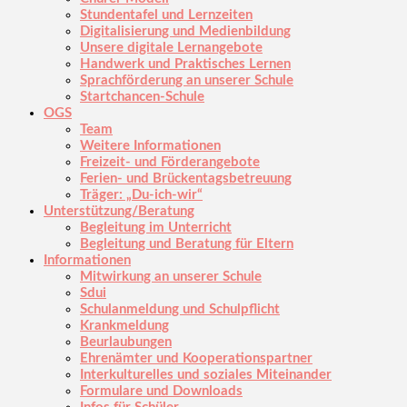
Stundentafel und Lernzeiten
Digitalisierung und Medienbildung
Unsere digitale Lernangebote
Handwerk und Praktisches Lernen
Sprachförderung an unserer Schule
Startchancen-Schule
OGS
Team
Weitere Informationen
Freizeit- und Förderangebote
Ferien- und Brückentagsbetreuung
Träger: „Du-ich-wir“
Unterstützung/Beratung
Begleitung im Unterricht
Begleitung und Beratung für Eltern
Informationen
Mitwirkung an unserer Schule
Sdui
Schulanmeldung und Schulpflicht
Krankmeldung
Beurlaubungen
Ehrenämter und Kooperationspartner
Interkulturelles und soziales Miteinander
Formulare und Downloads